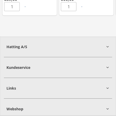
Hatting A/S
8700
Horsens
Kundeservice
Links
Webshop