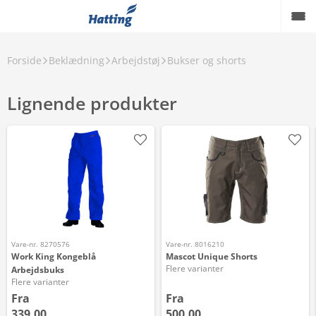
Forside
Beklædning
Arbejdstøj
Bukser og shorts
Lignende produkter
Vare-nr. 8270576
Vare-nr. 8016210
Work King Kongeblå
Mascot Unique Shorts
Flere varianter
Arbejdsbuks
Flere varianter
Fra
Fra
339,00
500,00