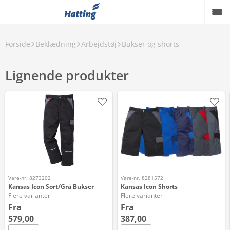
Forside
Beklædning
Arbejdstøj
Bukser og shorts
Lignende produkter
Vare-nr. 8273202
Vare-nr. 8281572
Kansas Icon Sort/Grå Bukser
Kansas Icon Shorts
Flere varianter
Flere varianter
Fra
Fra
579,00
387,00