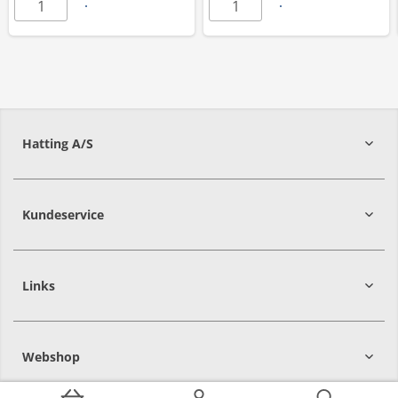
Hatting A/S
8700
Horsens
Kundeservice
Links
Webshop