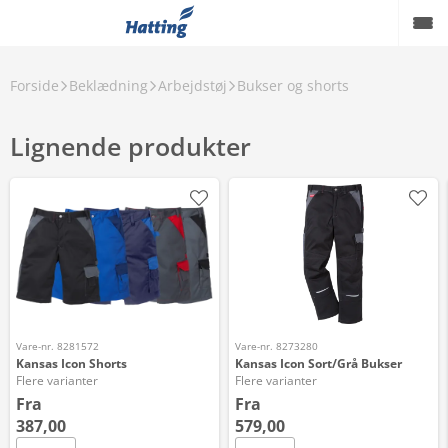
Forside
Beklædning
Arbejdstøj
Bukser og shorts
Lignende produkter
Vare-nr. 8281572
Vare-nr. 8273280
Kansas Icon Shorts
Kansas Icon Sort/Grå Bukser
Flere varianter
Flere varianter
Fra
Fra
387,00
579,00