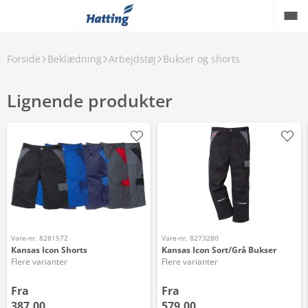
Forside
Beklædning
Arbejdstøj
Bukser og shorts
Lignende produkter
Vare-nr. 8281572
Vare-nr. 8273280
Kansas Icon Shorts
Kansas Icon Sort/Grå Bukser
Flere varianter
Flere varianter
Fra
Fra
387,00
579,00