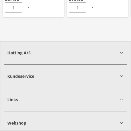
Hatting A/S
8700
Horsens
Kundeservice
Links
Webshop