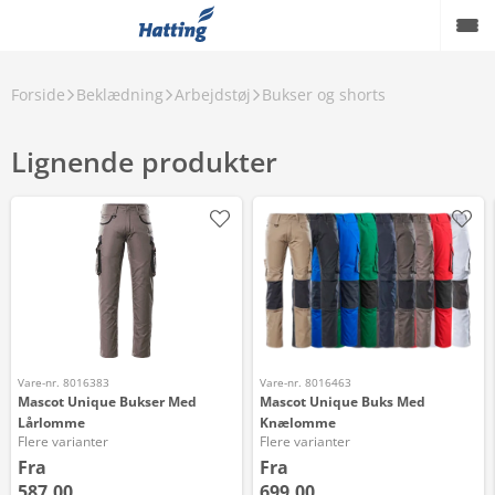
Forside
Beklædning
Arbejdstøj
Bukser og shorts
Lignende produkter
Vare-nr. 8016383
Vare-nr. 8016463
Mascot Unique Bukser Med
Mascot Unique Buks Med
Lårlomme
Knælomme
Flere varianter
Flere varianter
Fra
Fra
587,00
699,00