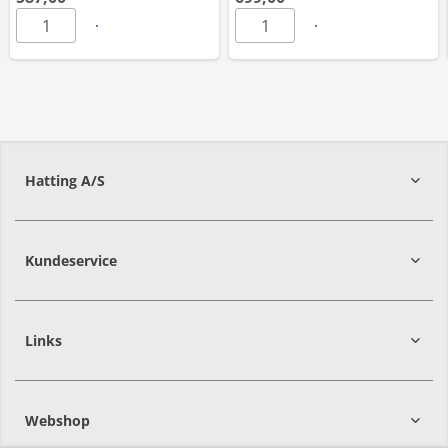
Hatting A/S
8700
Horsens
Kundeservice
Links
Webshop