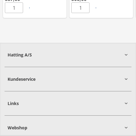
Hatting A/S
8700
Horsens
Kundeservice
Links
Webshop