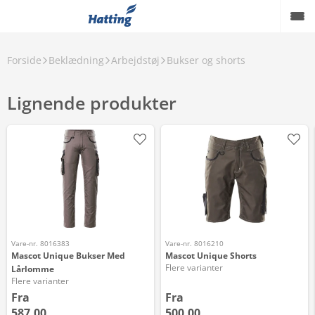
Forside
Beklædning
Arbejdstøj
Bukser og shorts
Lignende produkter
Vare-nr. 8016383
Vare-nr. 8016210
Mascot Unique Bukser Med
Mascot Unique Shorts
Flere varianter
Lårlomme
Flere varianter
Fra
Fra
587,00
500,00