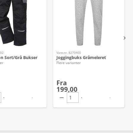
202
Vare-nr. 8270400
on Sort/Grå Bukser
Joggingbuks Gråmeleret
er
Flere varianter
Fra
199,00