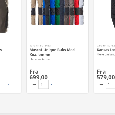
Vare-nr. 8016463
Vare-nr. 8273
s
Mascot Unique Buks Med
Kansas Ic
Knælomme
Flere variant
Flere varianter
Fra
Fra
699,00
579,00