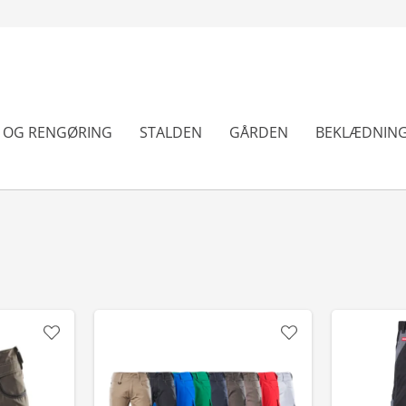
N OG RENGØRING
STALDEN
GÅRDEN
BEKLÆDNIN