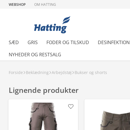
WEBSHOP
OM HATTING
SÆD
GRIS
FODER OG TILSKUD
DESINFEKTIO
NYHEDER OG RESTSALG
Forside
Beklædning
Arbejdstøj
Bukser og shorts
Lignende produkter