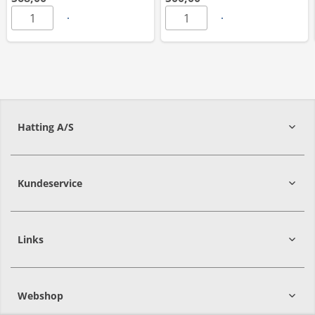
Hatting A/S
8700
Horsens
Kundeservice
Links
Webshop