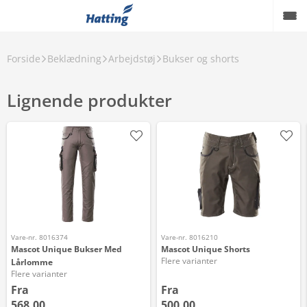
Forside
Beklædning
Arbejdstøj
Bukser og shorts
Lignende produkter
Vare-nr. 8016374
Vare-nr. 8016210
Mascot Unique Bukser Med
Mascot Unique Shorts
Flere varianter
Lårlomme
Flere varianter
Fra
Fra
568,00
500,00