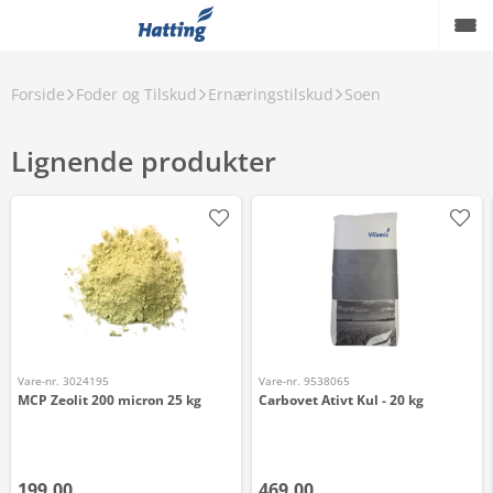
Forside
Foder og Tilskud
Ernæringstilskud
Soen
Lignende produkter
Vare-nr. 3024195
Vare-nr. 9538065
MCP Zeolit 200 micron 25 kg
Carbovet Ativt Kul - 20 kg
199,00
469,00