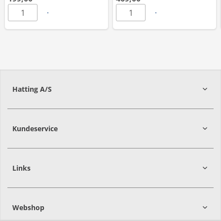
Hatting A/S
8700
Horsens
Kundeservice
Links
Webshop