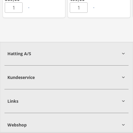
Hatting A/S
8700
Horsens
Kundeservice
Links
Webshop