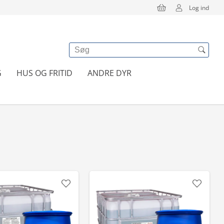
Log ind
G
HUS OG FRITID
ANDRE DYR