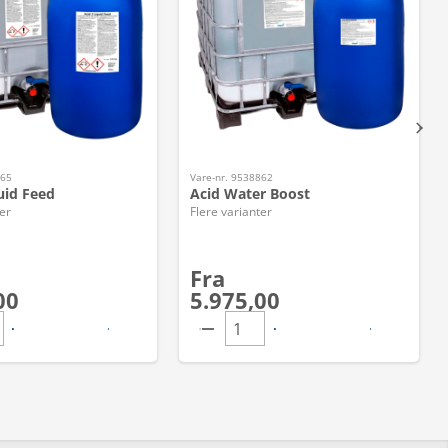
865
Vare-nr. 9538862
uid Feed
Acid Water Boost
er
Flere varianter
Fra
00
5.975,00