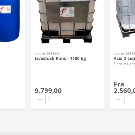
Vare-nr. 9538240
Vare-nr. 9538
Livestock Kons - 1100 kg
Acid 2 Liq
Flere variant
Fra
9.799,00
2.560,