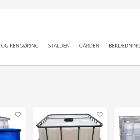
N OG RENGØRING
STALDEN
GÅRDEN
BEKLÆDNIN