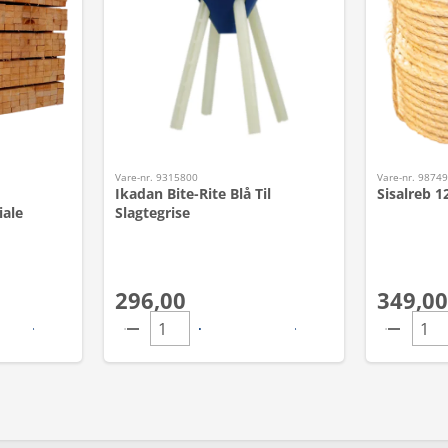
Vare-nr. 9315800
Vare-nr. 9874
Ikadan Bite-Rite Blå Til
Sisalreb 
iale
Slagtegrise
296,00
349,00