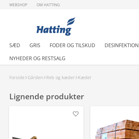
WEBSHOP
OM HATTING
SÆD
GRIS
FODER OG TILSKUD
DESINFEKTIO
NYHEDER OG RESTSALG
Forside
Gården
Reb og kæder
Kæder
Lignende produkter