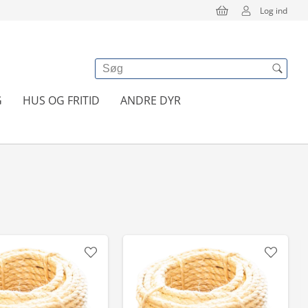
Log ind
G
HUS OG FRITID
ANDRE DYR