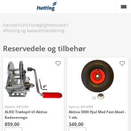
Forside
Gris
Drægtighedsstald
Aflivning og kadaverhåndtering
Reservedele og tilbehør
Vare-nr. 9313701
Vare-nr. 9313704
ALKO Trækspil til Aktiva
Aktiva 3000 Hjul Med Fast Aksel -
Kadavervogn
1 stk.
859,00
349,00