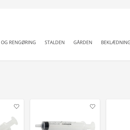
N OG RENGØRING
STALDEN
GÅRDEN
BEKLÆDNIN