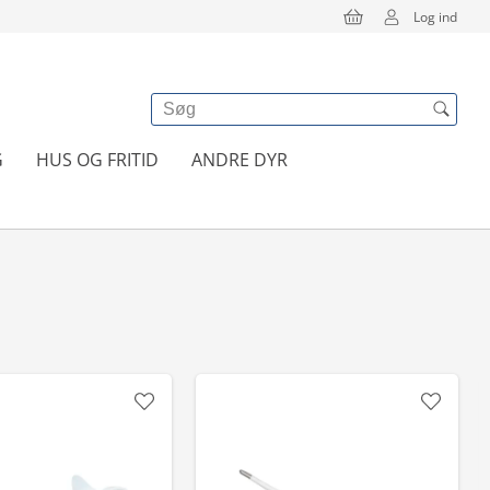
Log ind
G
HUS OG FRITID
ANDRE DYR