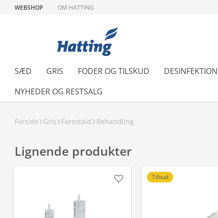
WEBSHOP
OM HATTING
SÆD
GRIS
FODER OG TILSKUD
DESINFEKTIO
NYHEDER OG RESTSALG
Forside
Gris
Farestald
Behandling
Lignende produkter
Tilbud