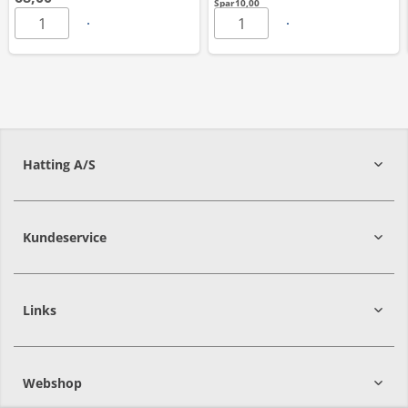
Spar
10,00
Hatting A/S
8700
Horsens
Kundeservice
Links
Webshop