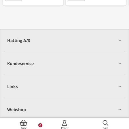
Hatting A/S
8700
Horsens
Kundeservice
Links
Webshop
0
Kurv
Profil
Søg