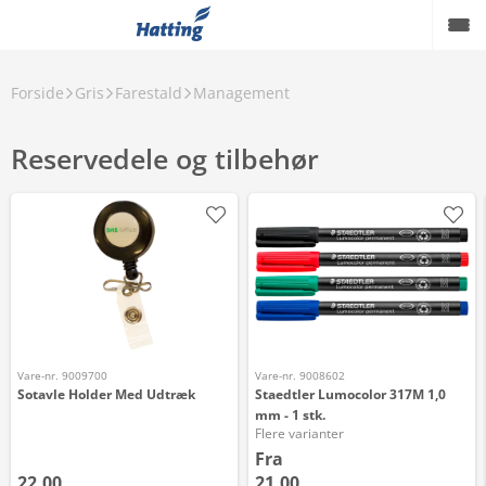
Forside
Gris
Farestald
Management
Reservedele og tilbehør
Vare-nr. 9009700
Vare-nr. 9008602
Sotavle Holder Med Udtræk
Staedtler Lumocolor 317M 1,0
mm - 1 stk.
Flere varianter
Fra
22,00
21,00