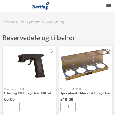
Forside
Gris
Løbestald
Mærkning
Reservedele og tilbehør
Vare-nr. 9334500
Vare-nr. 9334510
Håndtag Til Spraydåser 400 ml.
Spraydåseholder til 4 Spraydåser
60,00
319,00