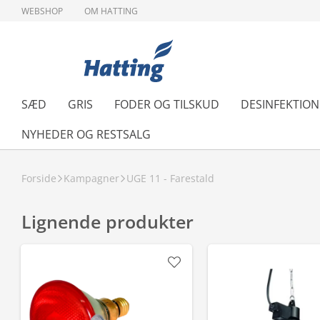
WEBSHOP
OM HATTING
SÆD
GRIS
FODER OG TILSKUD
DESINFEKTIO
NYHEDER OG RESTSALG
Forside
Kampagner
UGE 11 - Farestald
Lignende produkter