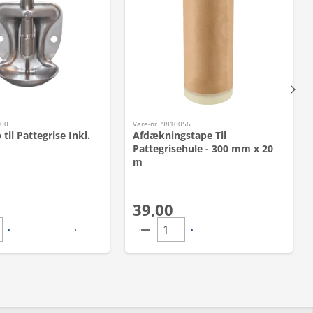
200
Vare-nr. 9810056
til Pattegrise Inkl.
Afdækningstape Til
Pattegrisehule - 300 mm x 20
m
39,00