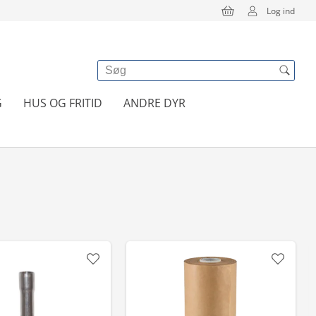
Log ind
G
HUS OG FRITID
ANDRE DYR