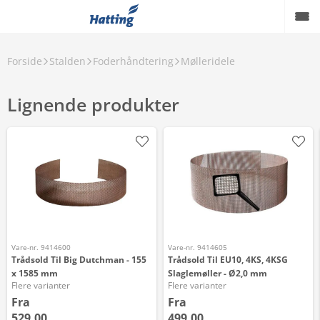
Forside
Stalden
Foderhåndtering
Mølleridele
Lignende produkter
Vare-nr. 9414600
Vare-nr. 9414605
Trådsold Til Big Dutchman - 155
Trådsold Til EU10, 4KS, 4KSG
x 1585 mm
Slaglemøller - Ø2,0 mm
Flere varianter
Flere varianter
Fra
Fra
529,00
499,00