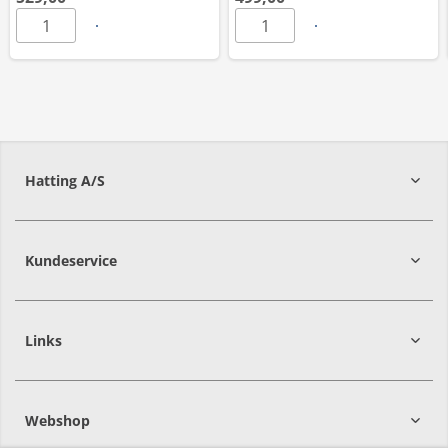
Hatting A/S
8700
Horsens
Kundeservice
Links
Webshop