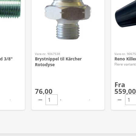
Vare-nr. 9067538
Vare-nr. 9067
d 3/8"
Brystnippel til Kärcher
Reno Kille
Rotodyse
Flere variant
Fra
76,00
559,00