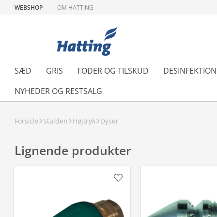
WEBSHOP
OM HATTING
SÆD
GRIS
FODER OG TILSKUD
DESINFEKTIO
NYHEDER OG RESTSALG
Forside
Stalden
Højtryk
Dyser
Lignende produkter