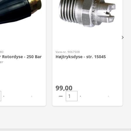
580
Vare-nr. 9067508
r Rotordyse - 250 Bar
Højtryksdyse - str. 15045
er
99,00