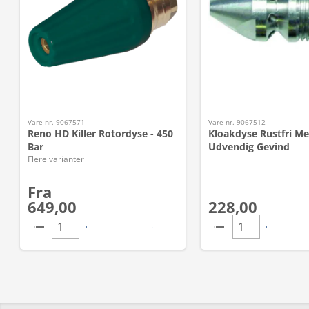
Vare-nr. 9067571
Vare-nr. 9067512
Reno HD Killer Rotordyse - 450
Kloakdyse Rustfri Me
Bar
Udvendig Gevind
Flere varianter
Fra
649,00
228,00