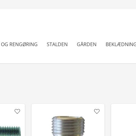
N OG RENGØRING
STALDEN
GÅRDEN
BEKLÆDNIN