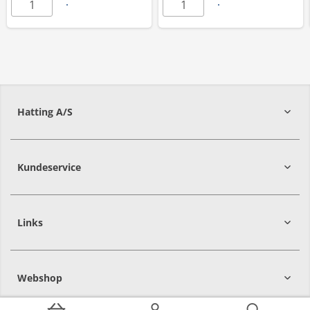
Hatting A/S
8700
Horsens
Kundeservice
Links
Webshop