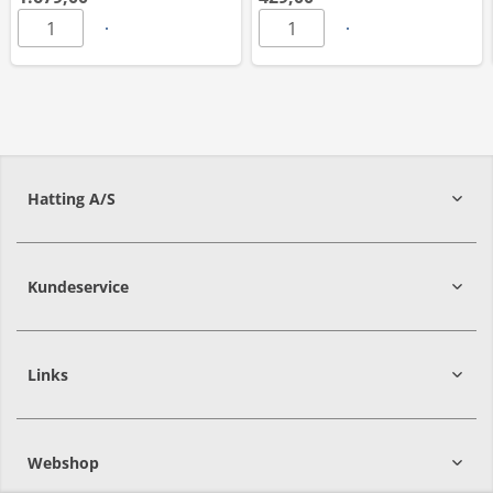
Hatting A/S
8700
Horsens
Kundeservice
Links
Webshop