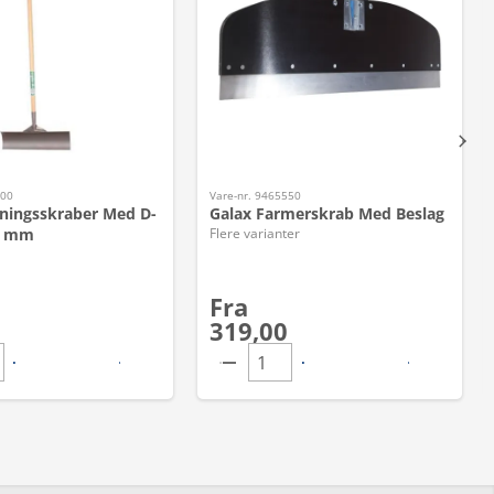
100
Vare-nr. 9465550
ningsskraber Med D-
Galax Farmerskrab Med Beslag
0 mm
Flere varianter
Fra
319,00