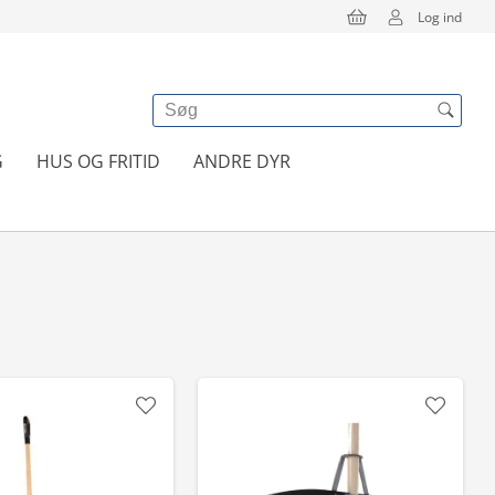
Log ind
G
HUS OG FRITID
ANDRE DYR