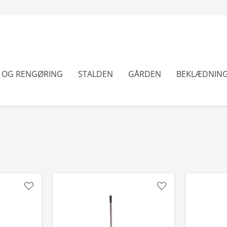
N OG RENGØRING
STALDEN
GÅRDEN
BEKLÆDNIN