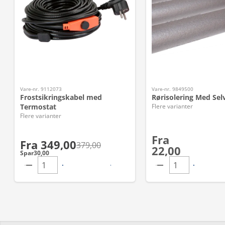
Vare-nr. 9112073
Vare-nr. 9849500
Frostsikringskabel med
Rørisolering Med Se
Termostat
Flere varianter
Flere varianter
Fra
Fra
349,00
379,00
22,00
Spar
30,00