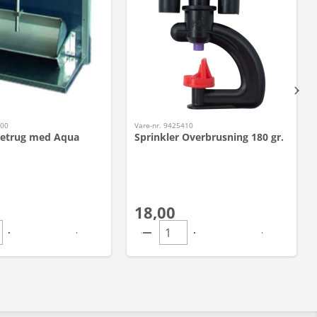
500
Vare-nr. 9425410
petrug med Aqua
Sprinkler Overbrusning 180 gr.
18,00