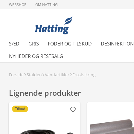
WEBSHOP
OM HATTING
SÆD
GRIS
FODER OG TILSKUD
DESINFEKTIO
NYHEDER OG RESTSALG
Forside
Stalden
Vandartikler
Frostsikring
Lignende produkter
Tilbud