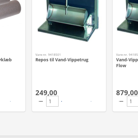
Vare-nr. 9418501
Vare-nr. 9418
lvklæb
Repos til Vand-Vippetrug
Vand-Vip
Flow
249,00
879,00