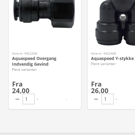
Vare-nr. 9422508
Vare-nr. 9422408
Aquaspeed Overgang
Aquaspeed Y-stykke 
Indvendig Gevind
Flere varianter
Flere varianter
Fra
Fra
24,00
26,00