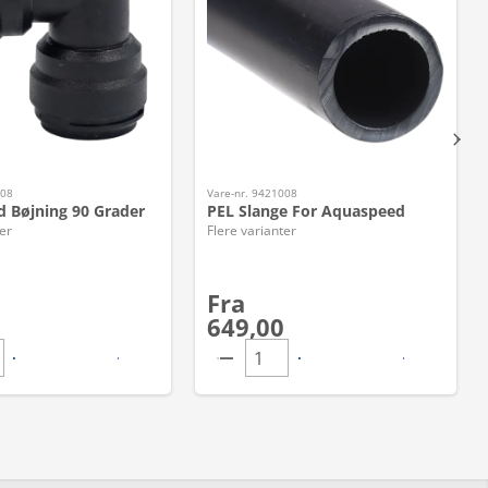
608
Vare-nr. 9421008
 Bøjning 90 Grader
PEL Slange For Aquaspeed
er
Flere varianter
Fra
649,00