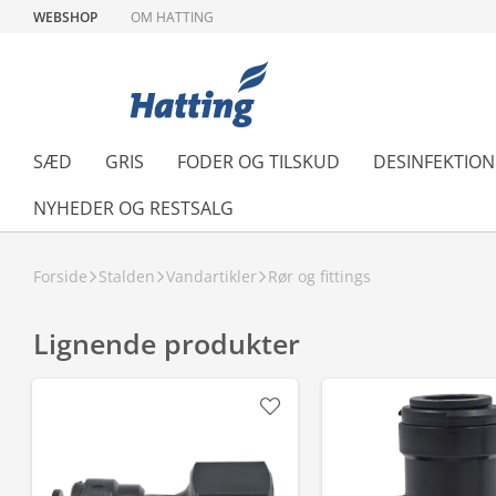
WEBSHOP
OM HATTING
SÆD
GRIS
FODER OG TILSKUD
DESINFEKTIO
NYHEDER OG RESTSALG
Forside
Stalden
Vandartikler
Rør og fittings
Lignende produkter