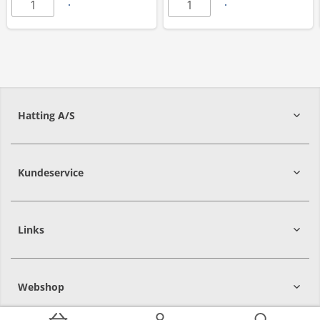
Hatting A/S
8700
Horsens
Kundeservice
Links
Webshop