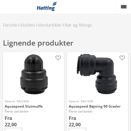
Forside
Stalden
Vandartikler
Rør og fittings
Lignende produkter
Vare-nr. 9422308
Vare-nr. 9421608
Aquaspeed Slutmuffe
Aquaspeed Bøjning 90 Grader
Flere varianter
Flere varianter
Fra
Fra
22,00
22,00