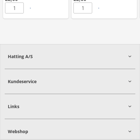
Hatting A/S
8700
Horsens
Kundeservice
Links
Webshop