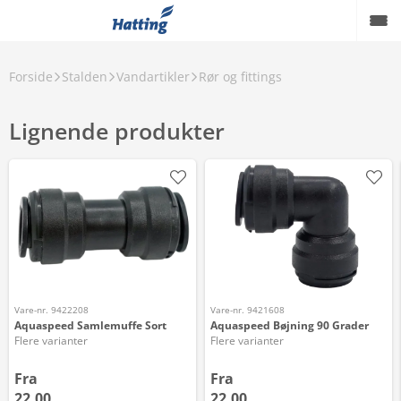
Forside
Stalden
Vandartikler
Rør og fittings
Lignende produkter
Vare-nr. 9422208
Vare-nr. 9421608
Aquaspeed Samlemuffe Sort
Aquaspeed Bøjning 90 Grader
Flere varianter
Flere varianter
Fra
Fra
22,00
22,00