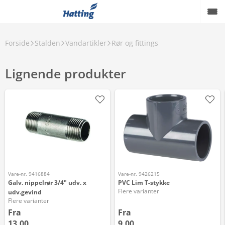
Forside
Stalden
Vandartikler
Rør og fittings
Lignende produkter
Vare-nr. 9416884
Vare-nr. 9426215
Galv. nippelrør 3/4" udv. x
PVC Lim T-stykke
Flere varianter
udv.gevind
Flere varianter
Fra
Fra
13,00
9,00