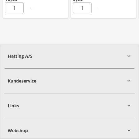
Hatting A/S
8700
Horsens
Kundeservice
Links
Webshop