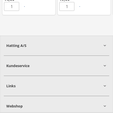
Hatting A/S
8700
Horsens
Kundeservice
Links
Webshop