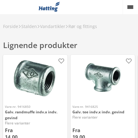
Forside
Stalden
Vandartikler
Rør og fittings
Lignende produkter
Vare-nr. 9416850
Vare-nr. 9416825
Galv. randmuffe indv.x indv.
Galv. tee indv.x indv. gevind
Flere varianter
gevind
Flere varianter
Fra
Fra
14,00
19,00