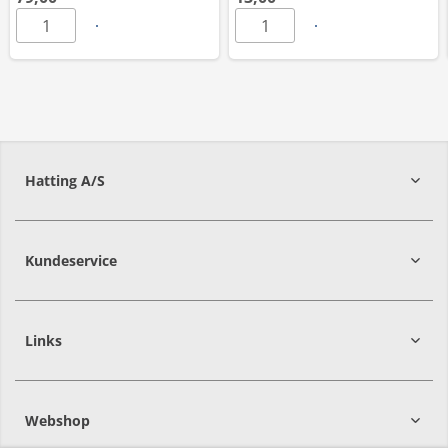
Hatting A/S
8700
Horsens
Kundeservice
Links
Webshop