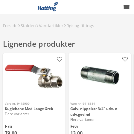
Forside
Stalden
Vandartikler
Rør og fittings
Lignende produkter
Vare-nr. 9415900
Vare-nr. 9416884
Kuglehane Med Langt Greb
Galv. nippelrør 3/4" udv. x
Flere varianter
udv.gevind
Flere varianter
Fra
Fra
79,00
13,00