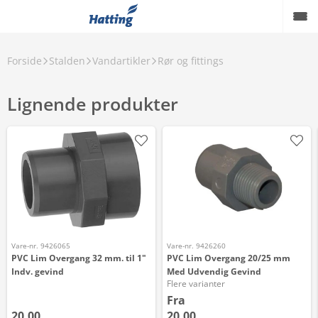
Forside
Stalden
Vandartikler
Rør og fittings
Lignende produkter
Vare-nr. 9426065
Vare-nr. 9426260
PVC Lim Overgang 32 mm. til 1"
PVC Lim Overgang 20/25 mm
Indv. gevind
Med Udvendig Gevind
Flere varianter
Fra
20,00
20,00