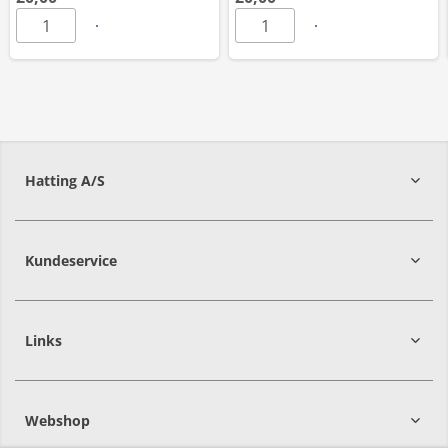
Hatting A/S
8700
Horsens
Kundeservice
Links
Webshop