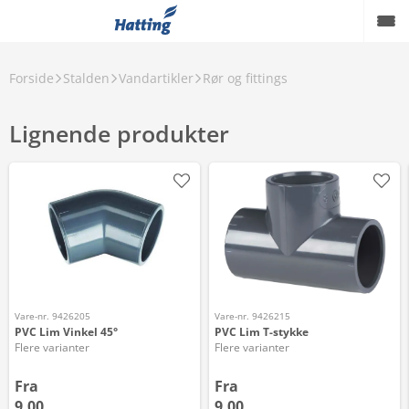
Forside
Stalden
Vandartikler
Rør og fittings
Lignende produkter
Vare-nr. 9426205
Vare-nr. 9426215
PVC Lim Vinkel 45°
PVC Lim T-stykke
Flere varianter
Flere varianter
Fra
Fra
9,00
9,00