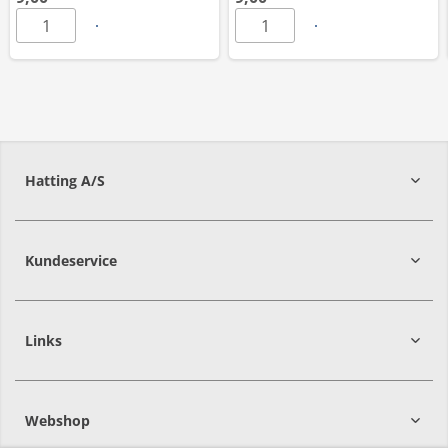
Hatting A/S
8700
Horsens
Kundeservice
Links
Webshop