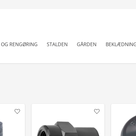
N OG RENGØRING
STALDEN
GÅRDEN
BEKLÆDNIN