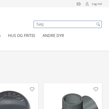
Log ind
G
HUS OG FRITID
ANDRE DYR