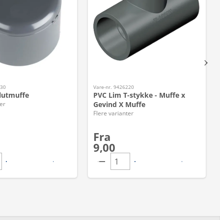
230
Vare-nr. 9426220
lutmuffe
PVC Lim T-stykke - Muffe x
er
Gevind X Muffe
Flere varianter
Fra
9,00