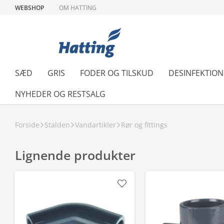
WEBSHOP
OM HATTING
SÆD
GRIS
FODER OG TILSKUD
DESINFEKTIO
NYHEDER OG RESTSALG
Forside
Stalden
Vandartikler
Rør og fittings
Lignende produkter