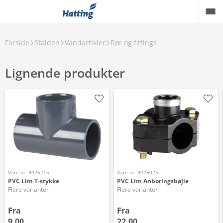
Forside
Stalden
Vandartikler
Rør og fittings
Lignende produkter
Vare-nr. 9426215
Vare-nr. 9426025
PVC Lim T-stykke
PVC Lim Anboringsbøjle
Flere varianter
Flere varianter
Fra
Fra
9,00
22,00