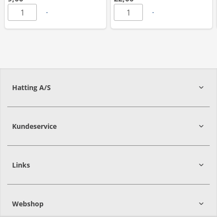
Hatting A/S
8700
Horsens
Kundeservice
Links
Webshop