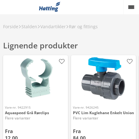
Forside
Stalden
Vandartikler
Rør og fittings
Lignende produkter
Vare-nr. 9422915
Vare-nr. 9426245
Aquaspeed Grå Rørclips
PVC Lim Kuglehane Enkelt Union
Flere varianter
Flere varianter
Fra
Fra
12,00
84,00