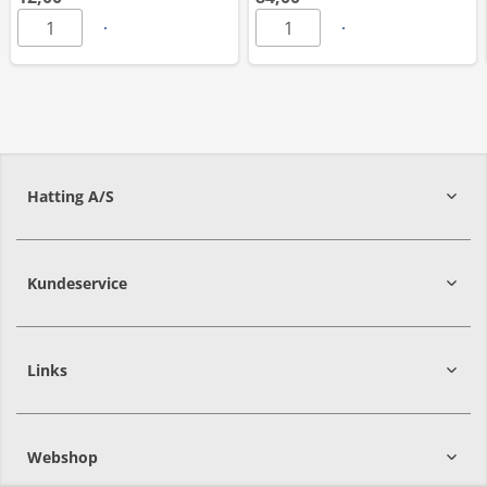
Hatting A/S
8700
Horsens
Kundeservice
Links
Webshop