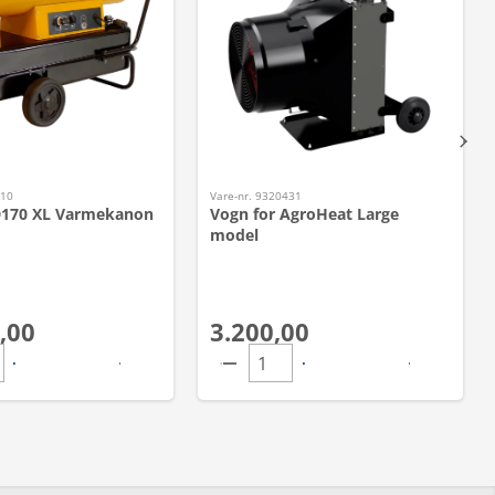
710
Vare-nr. 9320431
D170 XL Varmekanon
Vogn for AgroHeat Large
model
,00
3.200,00