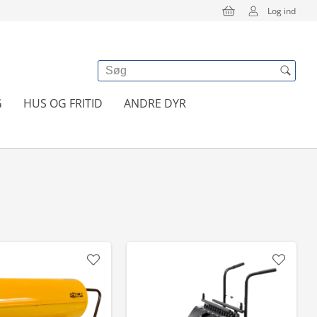
Log ind
G
HUS OG FRITID
ANDRE DYR