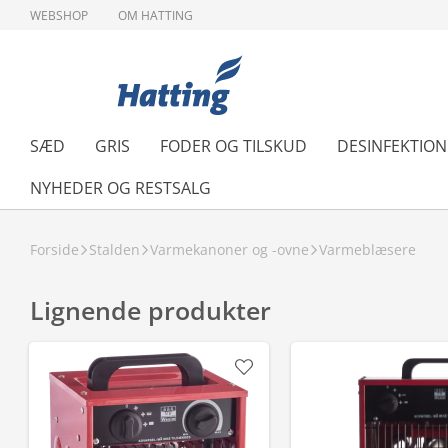
WEBSHOP
OM HATTING
SÆD
GRIS
FODER OG TILSKUD
DESINFEKTIO
NYHEDER OG RESTSALG
Forside
Stalden
Varmekanoner og -ovne
Varmeblæsere
Lignende produkter