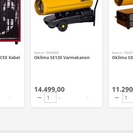
Vare-nr. 9320800
Vare-nr. 9320
CEE Kabel
Oklima SE120 Varmekanon
Oklima S
14.499,00
11.290