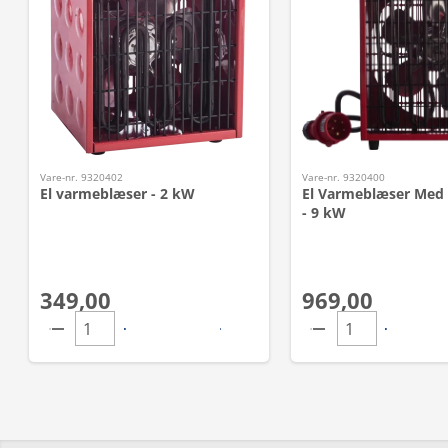
Vare-nr. 9320402
Vare-nr. 9320400
El varmeblæser - 2 kW
El Varmeblæser Med 
- 9 kW
349,00
969,00